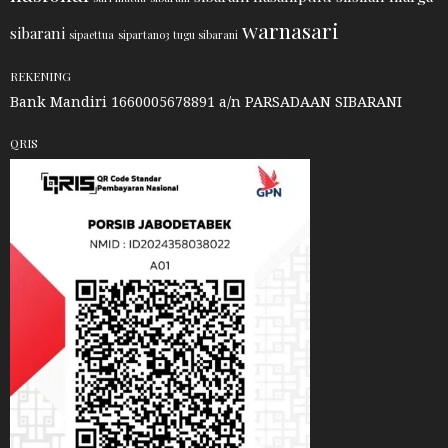
warnasari
sibarani
sipaettua
sipartano3
tugu sibarani
REKENING
Bank Mandiri 1660005678891 a/n PARSADAAN SIBARANI
QRIS