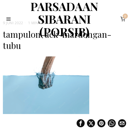
PARSADAAN
SIBARANI
0
9 JUNI 2022
1 MIN READ
(PORSIB)
tampulon-aek-mardongan-
tubu