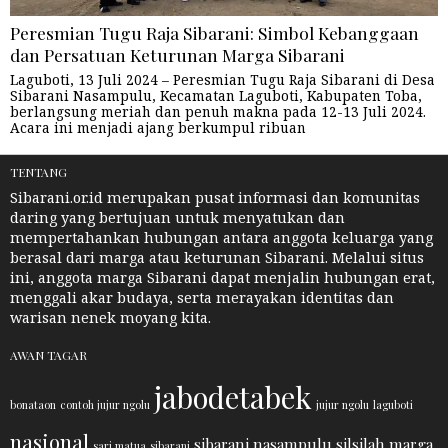
Peresmian Tugu Raja Sibarani: Simbol Kebanggaan
dan Persatuan Keturunan Marga Sibarani
Laguboti, 13 Juli 2024 – Peresmian Tugu Raja Sibarani di Desa
Sibarani Nasampulu, Kecamatan Laguboti, Kabupaten Toba,
berlangsung meriah dan penuh makna pada 12-13 Juli 2024.
Acara ini menjadi ajang berkumpul ribuan
TENTANG
Sibarani.or.id merupakan pusat informasi dan komunitas
daring yang bertujuan untuk menyatukan dan
mempertahankan hubungan antara anggota keluarga yang
berasal dari marga atau keturunan Sibarani. Melalui situs
ini, anggota marga Sibarani dapat menjalin hubungan erat,
menggali akar budaya, serta merayakan identitas dan
warisan nenek moyang kita.
AWAN TAGAR
jabodetabek
bonataon
contoh jujur ngolu
jujur ngolu
laguboti
nasional
sibarani nasampulu
silsilah marga
sari matua
sibarani