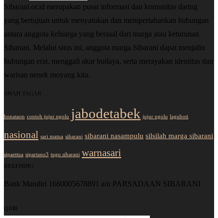
Sibarani.or.id merupakan pusat informasi dan komunitas daring
yang bertujuan untuk menyatukan dan mempertahankan hubungan
antara anggota keluarga yang berasal dari marga atau keturunan
Sibarani. Melalui situs ini, anggota marga Sibarani dapat menjalin
hubungan erat, menggali akar budaya, serta merayakan identitas dan
warisan nenek moyang kita.
AWAN TAGAR
jabodetabek
bonataon
contoh jujur ngolu
jujur ngolu
laguboti
nasional
sibarani nasampulu
silsilah marga sibarani
sari matua
sibarani
warnasari
sipaettua
sipartano3
tugu sibarani
REKENING
Bank Mandiri 1660005678891 a/n PARSADAAN SIBARANI
QRIS