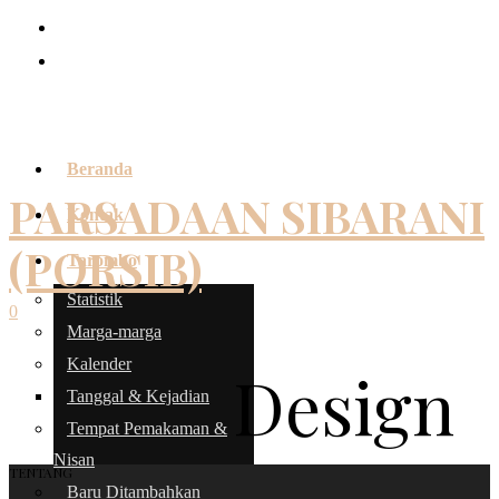
Beranda
PARSADAAN SIBARANI
Kontak
(PORSIB)
Tarombo
Statistik
0
Marga-marga
Kalender
Design
Tanggal & Kejadian
Tempat Pemakaman &
Nisan
TENTANG
Baru Ditambahkan