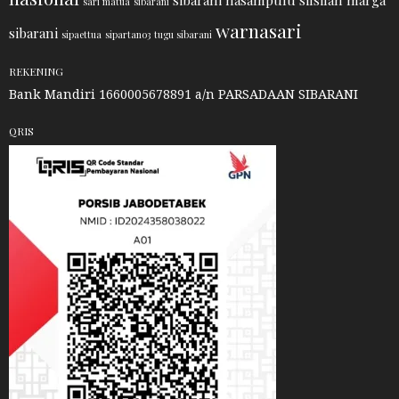
sibarani nasampulu
silsilah marga
sari matua
sibarani
warnasari
sibarani
sipaettua
sipartano3
tugu sibarani
REKENING
Bank Mandiri 1660005678891 a/n PARSADAAN SIBARANI
QRIS