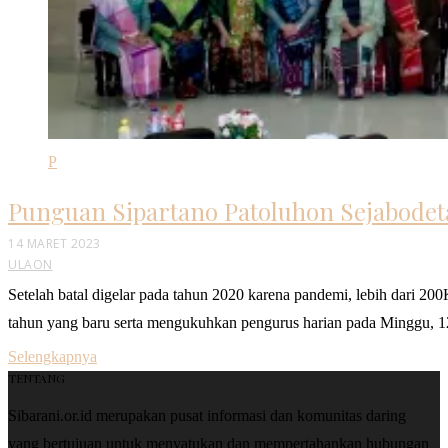
P
Punguan Sipartano Patoluhon Sejabodet
14 MARET 2023
ULAON
Setelah batal digelar pada tahun 2020 karena pandemi, lebih dari
tahun yang baru serta mengukuhkan pengurus harian pada Minggu, 1
Selengkapnya
TENTANG
Sibarani.or.id merupakan pusat informasi dan komunitas daring
yang bertujuan untuk menyatukan dan mempertahankan hubungan