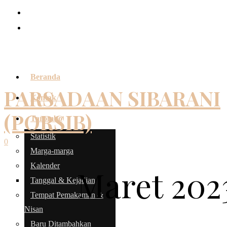
Beranda
PARSADAAN SIBARANI
Kontak
(PORSIB)
Tarombo
Statistik
0
Marga-marga
Kalender
Maret 202
Tanggal & Kejadian
Tempat Pemakaman &
Nisan
Baru Ditambahkan