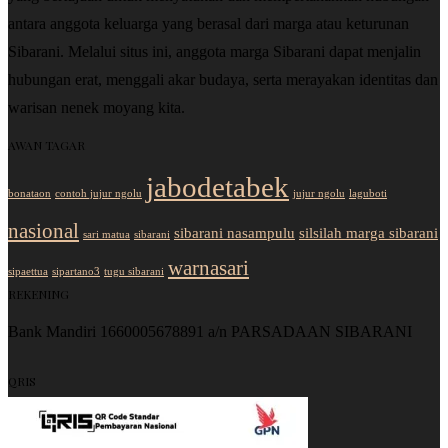
antara anggota keluarga yang berasal dari marga atau keturunan
Sibarani. Melalui situs ini, anggota marga Sibarani dapat menjalin
hubungan erat, menggali akar budaya, serta merayakan identitas dan
warisan nenek moyang kita.
AWAN TAGAR
jabodetabek
bonataon
contoh jujur ngolu
jujur ngolu
laguboti
nasional
sibarani nasampulu
silsilah marga sibarani
sari matua
sibarani
warnasari
sipaettua
sipartano3
tugu sibarani
REKENING
Bank Mandiri 1660005678891 a/n PARSADAAN SIBARANI
QRIS