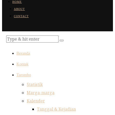
HOME
ABOUT
CONTACT
Beranda
Kontak
Tarombo
Statistik
Marga-marga
Kalender
Tanggal & Kejadian