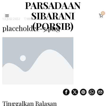
PARSADAAN
SIBARANI
0
13 JULI 2022
1 MIN READ
(PORSIB)
placeholder-3.png
Tinggalkan Balasan