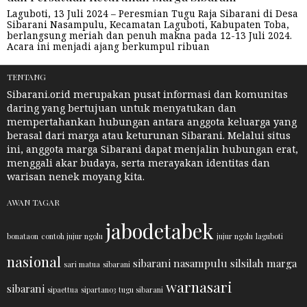
Laguboti, 13 Juli 2024 – Peresmian Tugu Raja Sibarani di Desa
Sibarani Nasampulu, Kecamatan Laguboti, Kabupaten Toba,
berlangsung meriah dan penuh makna pada 12-13 Juli 2024.
Acara ini menjadi ajang berkumpul ribuan
TENTANG
Sibarani.or.id merupakan pusat informasi dan komunitas
daring yang bertujuan untuk menyatukan dan
mempertahankan hubungan antara anggota keluarga yang
berasal dari marga atau keturunan Sibarani. Melalui situs
ini, anggota marga Sibarani dapat menjalin hubungan erat,
menggali akar budaya, serta merayakan identitas dan
warisan nenek moyang kita.
AWAN TAGAR
jabodetabek
bonataon
contoh jujur ngolu
jujur ngolu
laguboti
nasional
sibarani nasampulu
silsilah marga
sari matua
sibarani
warnasari
sibarani
sipaettua
sipartano3
tugu sibarani