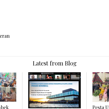
geran
Latest from Blog
abek
Pesta 