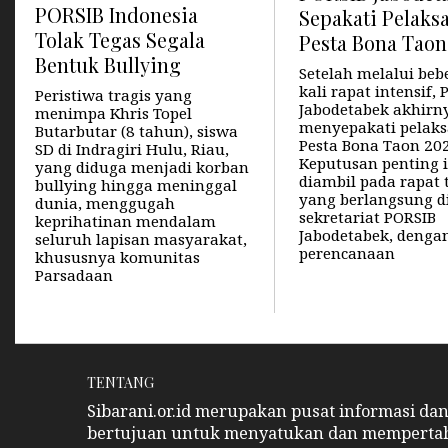
PORSIB Indonesia
Sepakati Pelaks
Tolak Tegas Segala
Pesta Bona Taon
Bentuk Bullying
Setelah melalui beb
kali rapat intensif,
Peristiwa tragis yang
Jabodetabek akhirn
menimpa Khris Topel
menyepakati pelak
Butarbutar (8 tahun), siswa
Pesta Bona Taon 202
SD di Indragiri Hulu, Riau,
Keputusan penting i
yang diduga menjadi korban
diambil pada rapat 
bullying hingga meninggal
yang berlangsung d
dunia, menggugah
sekretariat PORSIB
keprihatinan mendalam
Jabodetabek, denga
seluruh lapisan masyarakat,
perencanaan
khususnya komunitas
Parsadaan
TENTANG
Sibarani.or.id merupakan pusat informasi da
bertujuan untuk menyatukan dan memperta