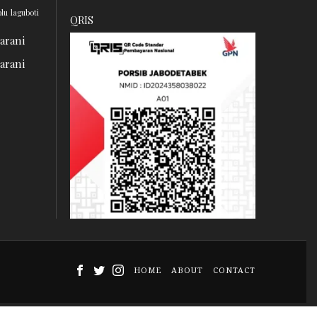
olu
laguboti
QRIS
barani
barani
HOME
ABOUT
CONTACT