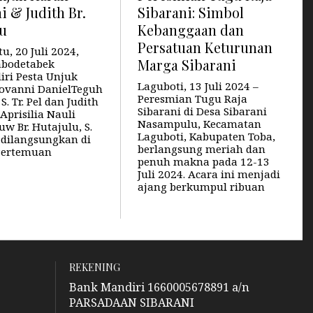
i & Judith Br.
Sibarani: Simbol
lu
Kebanggaan dan
Persatuan Keturunan
u, 20 Juli 2024,
Marga Sibarani
abodetabek
ri Pesta Unjuk
Laguboti, 13 Juli 2024 –
ovanni DanielTeguh
Peresmian Tugu Raja
S. Tr. Pel dan Judith
Sibarani di Desa Sibarani
 Aprisilia Nauli
Nasampulu, Kecamatan
w Br. Hutajulu, S.
Laguboti, Kabupaten Toba,
g dilangsungkan di
berlangsung meriah dan
Pertemuan
penuh makna pada 12-13
Juli 2024. Acara ini menjadi
ajang berkumpul ribuan
REKENING
Bank Mandiri 1660005678891 a/n
PARSADAAN SIBARANI