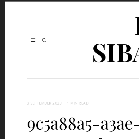
SIB
3 SEPTEMBER 2023
1 MIN READ
9c5a88a5-a3ae