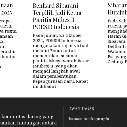
anaan
Sibaran
Benhard Sibarani
 2025
Hutaju
Terpilih Jadi Ketua
Panitia Mubes II
erapa
Pada Sabt
 PORSIB
PORSIB J
PORSIB Indonesia
ya resmi
menghadi
Pada Jumat, 25 Oktober
sanaan
Haran Gi
2024, PORSIB Indonesia
5.
Sibarani, 
mengadakan rapat virtual
ni
Delfianti
melalui Zoom untuk
terakhir
Walandou
menentukan susunan
i kantor
Psi. yan
panitia Musyawarah Besar
Gedung 
(Mubes) II, yang akan
n
menjadi langkah awal
dalam pembentukan
kepengurusan baru. Rapat
ini dihadiri
AWAN TAGAR
n komunitas daring yang
bonataon
contoh jujur ngolu
hankan hubungan antara