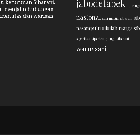
jabodetabek
au keturunan Sibarani.
jujur ng
pat menjalin hubungan
identitas dan warisan
nasional
si
sari matua
sibarani
nasampulu
silsilah marga si
sipaettua
sipartano3
tugu sibarani
warnasari