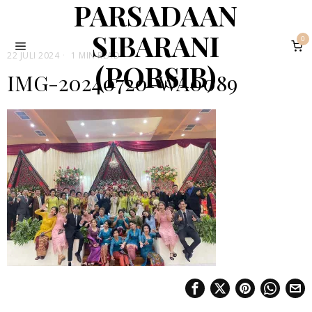
PARSADAAN
SIBARANI
0
22 JULI 2024
1 MIN READ
(PORSIB)
IMG-20240720-WA0089