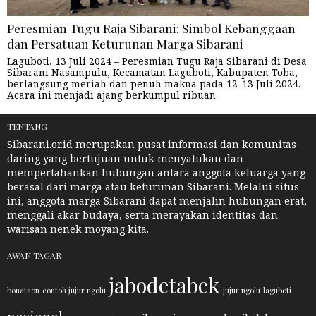
Peresmian Tugu Raja Sibarani: Simbol Kebanggaan
dan Persatuan Keturunan Marga Sibarani
Laguboti, 13 Juli 2024 – Peresmian Tugu Raja Sibarani di Desa
Sibarani Nasampulu, Kecamatan Laguboti, Kabupaten Toba,
berlangsung meriah dan penuh makna pada 12-13 Juli 2024.
Acara ini menjadi ajang berkumpul ribuan
TENTANG
Sibarani.or.id merupakan pusat informasi dan komunitas
daring yang bertujuan untuk menyatukan dan
mempertahankan hubungan antara anggota keluarga yang
berasal dari marga atau keturunan Sibarani. Melalui situs
ini, anggota marga Sibarani dapat menjalin hubungan erat,
menggali akar budaya, serta merayakan identitas dan
warisan nenek moyang kita.
AWAN TAGAR
jabodetabek
bonataon
contoh jujur ngolu
jujur ngolu
laguboti