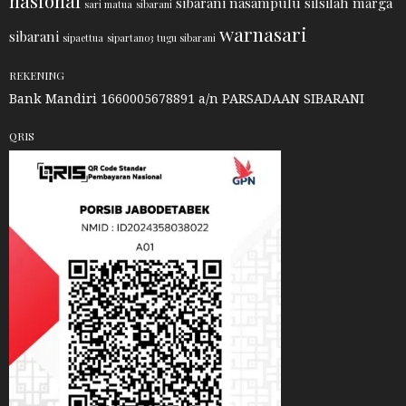
nasional
sibarani nasampulu
silsilah marga
sari matua
sibarani
warnasari
sibarani
sipaettua
sipartano3
tugu sibarani
REKENING
Bank Mandiri 1660005678891 a/n PARSADAAN SIBARANI
QRIS