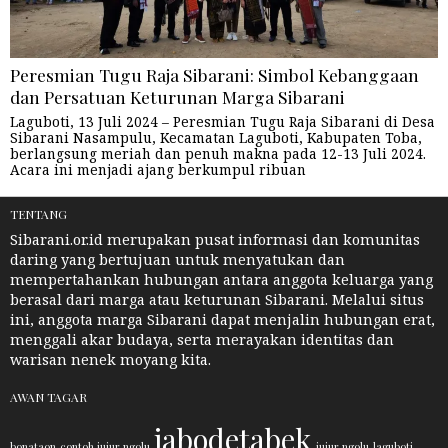
Peresmian Tugu Raja Sibarani: Simbol Kebanggaan
dan Persatuan Keturunan Marga Sibarani
Laguboti, 13 Juli 2024 – Peresmian Tugu Raja Sibarani di Desa
Sibarani Nasampulu, Kecamatan Laguboti, Kabupaten Toba,
berlangsung meriah dan penuh makna pada 12-13 Juli 2024.
Acara ini menjadi ajang berkumpul ribuan
TENTANG
Sibarani.or.id merupakan pusat informasi dan komunitas
daring yang bertujuan untuk menyatukan dan
mempertahankan hubungan antara anggota keluarga yang
berasal dari marga atau keturunan Sibarani. Melalui situs
ini, anggota marga Sibarani dapat menjalin hubungan erat,
menggali akar budaya, serta merayakan identitas dan
warisan nenek moyang kita.
AWAN TAGAR
jabodetabek
bonataon
contoh jujur ngolu
jujur ngolu
laguboti