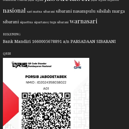
nasional
sibarani nasampulu
silsilah marga
sari matua
sibarani
warnasari
sibarani
sipaettua
sipartano3
tugu sibarani
REKENING
Bank Mandiri 1660005678891 a/n PARSADAAN SIBARANI
QRIS