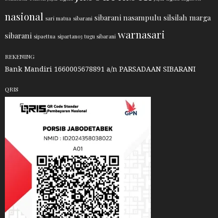
nasional
sibarani nasampulu
silsilah marga
sari matua
sibarani
warnasari
sibarani
sipaettua
sipartano3
tugu sibarani
REKENING
Bank Mandiri 1660005678891 a/n PARSADAAN SIBARANI
QRIS