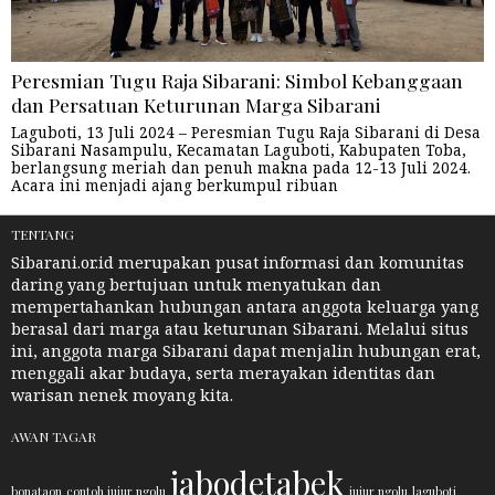
Peresmian Tugu Raja Sibarani: Simbol Kebanggaan
dan Persatuan Keturunan Marga Sibarani
Laguboti, 13 Juli 2024 – Peresmian Tugu Raja Sibarani di Desa
Sibarani Nasampulu, Kecamatan Laguboti, Kabupaten Toba,
berlangsung meriah dan penuh makna pada 12-13 Juli 2024.
Acara ini menjadi ajang berkumpul ribuan
TENTANG
Sibarani.or.id merupakan pusat informasi dan komunitas
daring yang bertujuan untuk menyatukan dan
mempertahankan hubungan antara anggota keluarga yang
berasal dari marga atau keturunan Sibarani. Melalui situs
ini, anggota marga Sibarani dapat menjalin hubungan erat,
menggali akar budaya, serta merayakan identitas dan
warisan nenek moyang kita.
AWAN TAGAR
jabodetabek
bonataon
contoh jujur ngolu
jujur ngolu
laguboti