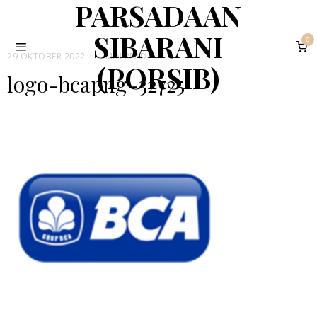
PARSADAAN
SIBARANI
0
29 OKTOBER 2022
1 MIN READ
(PORSIB)
logo-bcapng-32725