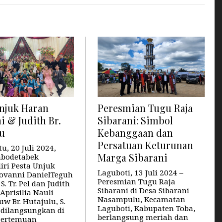
Unjuk Haran
Peresmian Tugu Raja
i & Judith Br.
Sibarani: Simbol
lu
Kebanggaan dan
Persatuan Keturunan
u, 20 Juli 2024,
Marga Sibarani
abodetabek
ri Pesta Unjuk
Laguboti, 13 Juli 2024 –
ovanni DanielTeguh
Peresmian Tugu Raja
S. Tr. Pel dan Judith
Sibarani di Desa Sibarani
 Aprisilia Nauli
Nasampulu, Kecamatan
w Br. Hutajulu, S.
Laguboti, Kabupaten Toba,
g dilangsungkan di
berlangsung meriah dan
Pertemuan