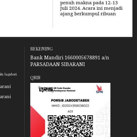
penuh makna pada 12-13
Juli 2024. Acara ini menjadi
ajang berkumpul ribuan
REKENING
Bank Mandiri 1660005678891 a/n
PARSADAAN SIBARANI
olu
laguboti
QRIS
barani
barani