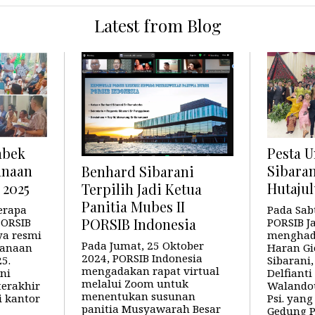
Latest from Blog
abek
Pesta 
anaan
Sibaran
Benhard Sibarani
 2025
Hutaju
Terpilih Jadi Ketua
Panitia Mubes II
erapa
Pada Sabt
 PORSIB
PORSIB J
PORSIB Indonesia
ya resmi
menghadi
Pada Jumat, 25 Oktober
sanaan
Haran Gi
2024, PORSIB Indonesia
5.
Sibarani, 
mengadakan rapat virtual
ni
Delfianti
melalui Zoom untuk
terakhir
Walandou
menentukan susunan
i kantor
Psi. yan
panitia Musyawarah Besar
Gedung 