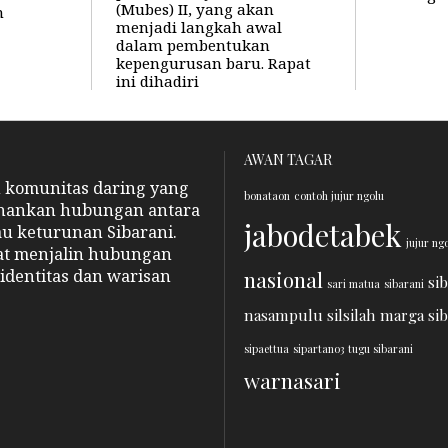
(Mubes) II, yang akan
n
menjadi langkah awal
dalam pembentukan
kepengurusan baru. Rapat
ini dihadiri
AWAN TAGAR
n komunitas daring yang
bonataon
contoh jujur ngolu
hankan hubungan antara
jabodetabek
au keturunan Sibarani.
jujur ng
pat menjalin hubungan
identitas dan warisan
nasional
si
sari matua
sibarani
nasampulu
silsilah marga si
sipaettua
sipartano3
tugu sibarani
warnasari