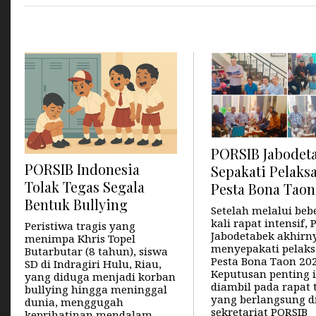
PORSIB Jabodet
PORSIB Indonesia
Sepakati Pelaks
Tolak Tegas Segala
Pesta Bona Taon
Bentuk Bullying
Setelah melalui beb
kali rapat intensif,
Peristiwa tragis yang
Jabodetabek akhirn
menimpa Khris Topel
menyepakati pelak
Butarbutar (8 tahun), siswa
Pesta Bona Taon 202
SD di Indragiri Hulu, Riau,
Keputusan penting i
yang diduga menjadi korban
diambil pada rapat 
bullying hingga meninggal
yang berlangsung d
dunia, menggugah
sekretariat PORSIB
keprihatinan mendalam