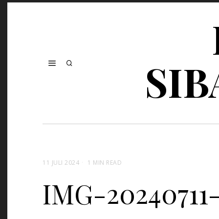
SIB
11 JULI 2024
1 MIN READ
IMG-2024071