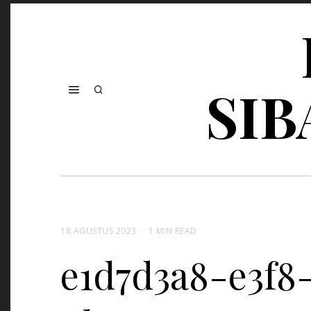
SIB
18 AGUSTUS 2023
1 MIN READ
e1d7d3a8-e3f8