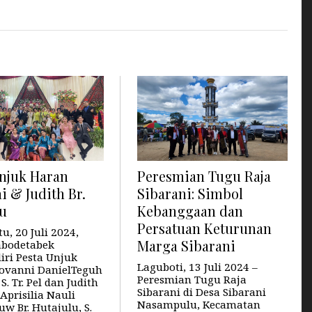
Unjuk Haran
Peresmian Tugu Raja
i & Judith Br.
Sibarani: Simbol
lu
Kebanggaan dan
Persatuan Keturunan
u, 20 Juli 2024,
Marga Sibarani
abodetabek
ri Pesta Unjuk
Laguboti, 13 Juli 2024 –
ovanni DanielTeguh
Peresmian Tugu Raja
S. Tr. Pel dan Judith
Sibarani di Desa Sibarani
 Aprisilia Nauli
Nasampulu, Kecamatan
w Br. Hutajulu, S.