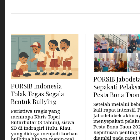
PORSIB Jabodet
PORSIB Indonesia
Sepakati Pelaks
Tolak Tegas Segala
Pesta Bona Taon
Bentuk Bullying
Setelah melalui beb
kali rapat intensif,
Peristiwa tragis yang
Jabodetabek akhirn
menimpa Khris Topel
menyepakati pelak
Butarbutar (8 tahun), siswa
Pesta Bona Taon 202
SD di Indragiri Hulu, Riau,
Keputusan penting i
yang diduga menjadi korban
diambil pada rapat 
bullying hingga meninggal