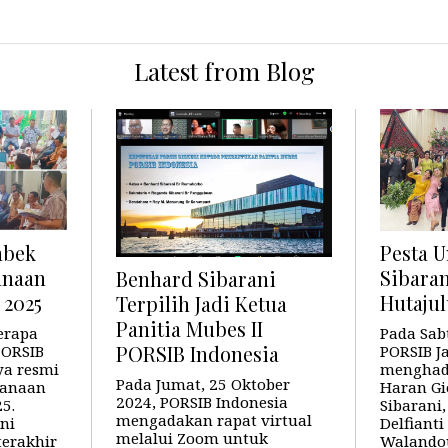
Latest from Blog
abek
Pesta 
anaan
Sibaran
Benhard Sibarani
 2025
Hutaju
Terpilih Jadi Ketua
Panitia Mubes II
erapa
Pada Sabt
 PORSIB
PORSIB J
PORSIB Indonesia
ya resmi
menghadi
Pada Jumat, 25 Oktober
sanaan
Haran Gi
2024, PORSIB Indonesia
5.
Sibarani, 
mengadakan rapat virtual
ni
Delfianti
melalui Zoom untuk
terakhir
Walandou