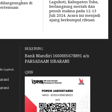
Laguboti, Kabupaten Toba,
g dilangsungkan di
berlangsung meriah dan
Pertemuan
penuh makna pada 12-13
Juli 2024. Acara ini menjadi
ajang berkumpul ribuan
REKENING
Bank Mandiri 1660005678891 a/n
PARSADAAN SIBARANI
olu
laguboti
QRIS
barani
barani