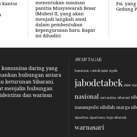
menentukan susunan
i kantor
Psi. yan
panitia Musyawarah Besar
Gedung 
(Mubes) II, yang akan
n
menjadi langkah awal
dalam pembentukan
kepengurusan baru. Rapat
ini dihadiri
AWAN TAGAR
n komunitas daring yang
bonataon
contoh jujur ngolu
hankan hubungan antara
jabodetabek
au keturunan Sibarani.
jujur ng
pat menjalin hubungan
identitas dan warisan
nasional
si
sari matua
sibarani
nasampulu
silsilah marga si
sipaettua
sipartano3
tugu sibarani
warnasari