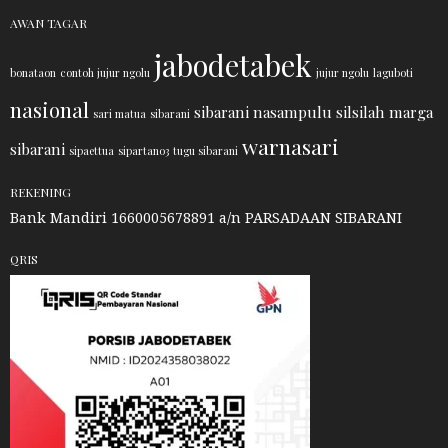
AWAN TAGAR
jabodetabek
bonataon
contoh jujur ngolu
jujur ngolu
laguboti
nasional
sibarani nasampulu
silsilah marga
sari matua
sibarani
warnasari
sibarani
sipaettua
sipartano3
tugu sibarani
REKENING
Bank Mandiri 1660005678891 a/n PARSADAAN SIBARANI
QRIS