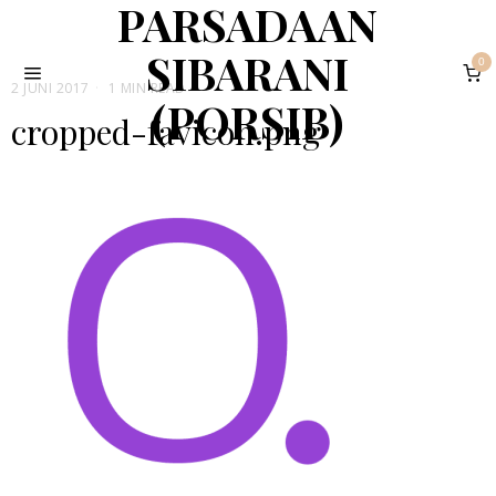
PARSADAAN
SIBARANI
0
2 JUNI 2017
1 MIN READ
(PORSIB)
cropped-favicon.png