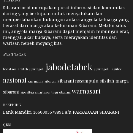
Sibarani.or.id merupakan pusat informasi dan komunitas
daring yang bertujuan untuk menyatukan dan
mempertahankan hubungan antara anggota keluarga yang
berasal dari marga atau keturunan Sibarani. Melalui situs
ini, anggota marga Sibarani dapat menjalin hubungan erat,
menggali akar budaya, serta merayakan identitas dan
warisan nenek moyang kita.
AWAN TAGAR
jabodetabek
bonataon
contoh jujur ngolu
jujur ngolu
laguboti
nasional
sibarani nasampulu
silsilah marga
sari matua
sibarani
warnasari
sibarani
sipaettua
sipartano3
tugu sibarani
REKENING
Bank Mandiri 1660005678891 a/n PARSADAAN SIBARANI
QRIS