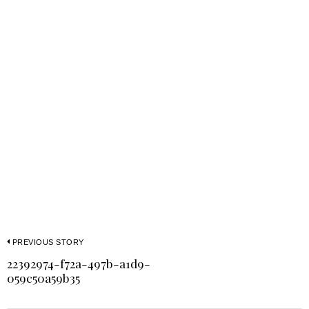
PREVIOUS STORY
22392974-f72a-497b-a1d9-
059c50a59b35