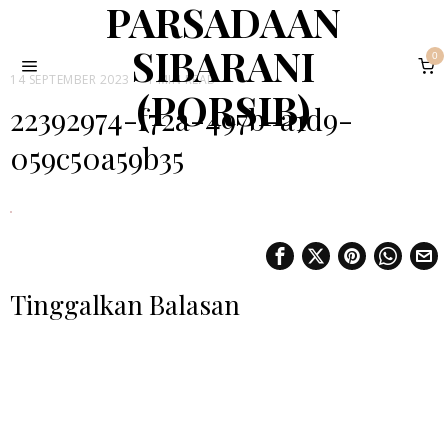
PARSADAAN
SIBARANI
0
14 SEPTEMBER 2023
1 MIN READ
(PORSIB)
22392974-f72a-497b-a1d9-
059c50a59b35
Tinggalkan Balasan