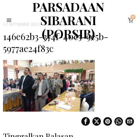
PARSADAAN
SIBARANI
0
12 SEPTEMBER 2023
1 MIN READ
(PORSIB)
146e62b3-374f-40e5-9e5b-
5977ae24f83c
Tinggalkan Balasan