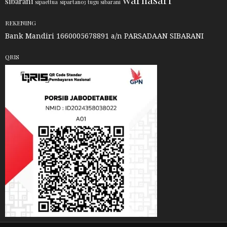
sibarani
sipaettua
sipartano3
tugu sibarani
REKENING
Bank Mandiri 1660005678891 a/n PARSADAAN SIBARANI
QRIS