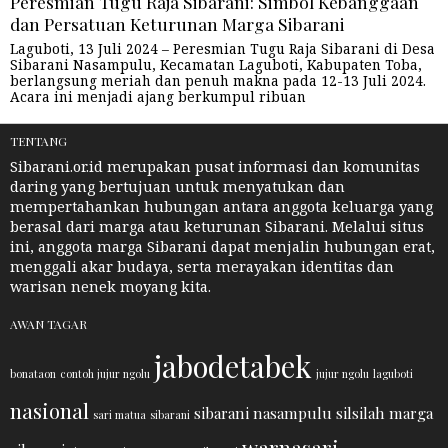
Peresmian Tugu Raja Sibarani: Simbol Kebanggaan
dan Persatuan Keturunan Marga Sibarani
Laguboti, 13 Juli 2024 – Peresmian Tugu Raja Sibarani di Desa
Sibarani Nasampulu, Kecamatan Laguboti, Kabupaten Toba,
berlangsung meriah dan penuh makna pada 12-13 Juli 2024.
Acara ini menjadi ajang berkumpul ribuan
TENTANG
Sibarani.or.id merupakan pusat informasi dan komunitas
daring yang bertujuan untuk menyatukan dan
mempertahankan hubungan antara anggota keluarga yang
berasal dari marga atau keturunan Sibarani. Melalui situs
ini, anggota marga Sibarani dapat menjalin hubungan erat,
menggali akar budaya, serta merayakan identitas dan
warisan nenek moyang kita.
AWAN TAGAR
jabodetabek
bonataon
contoh jujur ngolu
jujur ngolu
laguboti
nasional
sibarani nasampulu
silsilah marga
sari matua
sibarani
warnasari