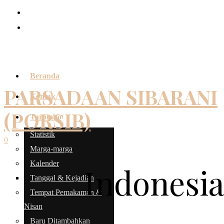
Beranda
PARSADAAN SIBARANI
Kontak
(PORSIB)
Tarombo
Statistik
0
Marga-marga
Kalender
Indonesi
Tanggal & Kejadian
Tempat Pemakaman &
Nisan
Baru Ditambahkan