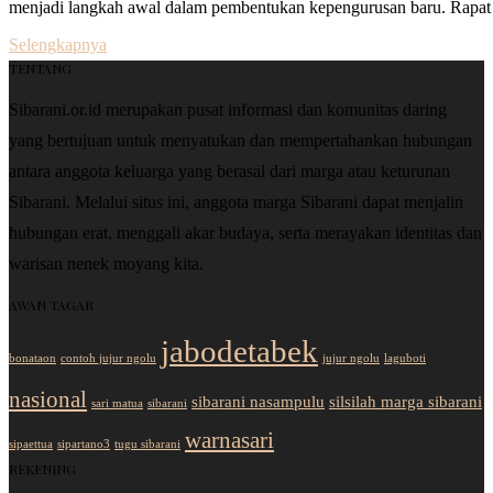
menjadi langkah awal dalam pembentukan kepengurusan baru. Rapat i
Selengkapnya
TENTANG
Sibarani.or.id merupakan pusat informasi dan komunitas daring
yang bertujuan untuk menyatukan dan mempertahankan hubungan
antara anggota keluarga yang berasal dari marga atau keturunan
Sibarani. Melalui situs ini, anggota marga Sibarani dapat menjalin
hubungan erat, menggali akar budaya, serta merayakan identitas dan
warisan nenek moyang kita.
AWAN TAGAR
jabodetabek
bonataon
contoh jujur ngolu
jujur ngolu
laguboti
nasional
sibarani nasampulu
silsilah marga sibarani
sari matua
sibarani
warnasari
sipaettua
sipartano3
tugu sibarani
REKENING