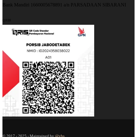
Bank Mandiri 1660005678891 a/n PARSADAAN SIBARANI
QRIS
© 2017 - 2025 - Maintained by
@ybs