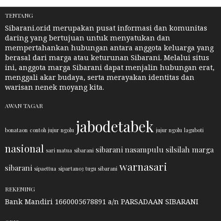
TENTANG
Sibarani.or.id merupakan pusat informasi dan komunitas
daring yang bertujuan untuk menyatukan dan
mempertahankan hubungan antara anggota keluarga yang
berasal dari marga atau keturunan Sibarani. Melalui situs
ini, anggota marga Sibarani dapat menjalin hubungan erat,
menggali akar budaya, serta merayakan identitas dan
warisan nenek moyang kita.
AWAN TAGAR
jabodetabek
bonataon
contoh jujur ngolu
jujur ngolu
laguboti
nasional
sibarani nasampulu
silsilah marga
sari matua
sibarani
warnasari
sibarani
sipaettua
sipartano3
tugu sibarani
REKENING
Bank Mandiri 1660005678891 a/n PARSADAAN SIBARANI