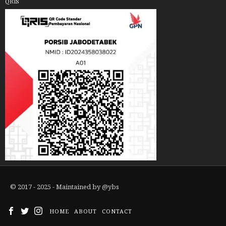
QRIS
© 2017 - 2025 - Maintained by
@ybs
HOME
ABOUT
CONTACT