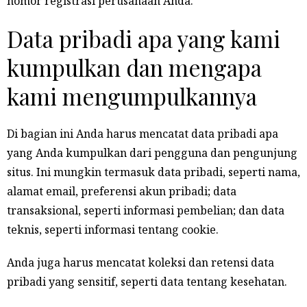
nomor registrasi perusahaan Anda.
Data pribadi apa yang kami
kumpulkan dan mengapa
kami mengumpulkannya
Di bagian ini Anda harus mencatat data pribadi apa
yang Anda kumpulkan dari pengguna dan pengunjung
situs. Ini mungkin termasuk data pribadi, seperti nama,
alamat email, preferensi akun pribadi; data
transaksional, seperti informasi pembelian; dan data
teknis, seperti informasi tentang cookie.
Anda juga harus mencatat koleksi dan retensi data
pribadi yang sensitif, seperti data tentang kesehatan.