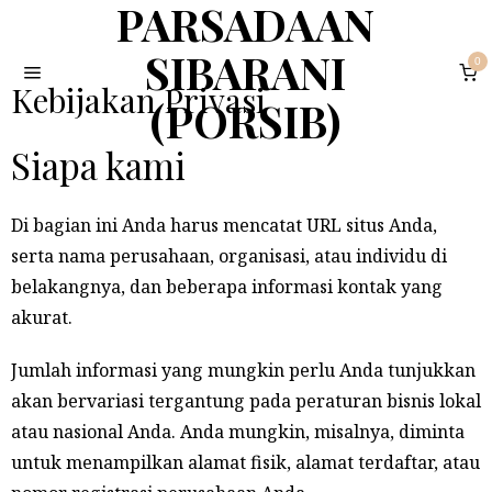
PARSADAAN
SIBARANI
0
Kebijakan Privasi
(PORSIB)
Siapa kami
Di bagian ini Anda harus mencatat URL situs Anda,
serta nama perusahaan, organisasi, atau individu di
belakangnya, dan beberapa informasi kontak yang
akurat.
Jumlah informasi yang mungkin perlu Anda tunjukkan
akan bervariasi tergantung pada peraturan bisnis lokal
atau nasional Anda. Anda mungkin, misalnya, diminta
untuk menampilkan alamat fisik, alamat terdaftar, atau