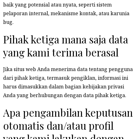
baik yang potensial atau nyata, seperti sistem
pelaporan internal, mekanisme kontak, atau karunia
bug.
Pihak ketiga mana saja data
yang kami terima berasal
Jika situs web Anda menerima data tentang pengguna
dari pihak ketiga, termasuk pengiklan, informasi ini
harus dimasukkan dalam bagian kebijakan privasi
Anda yang berhubungan dengan data pihak ketiga.
Apa pengambilan keputusan
otomatis dan/atau profil
yang kami lakukan dengan