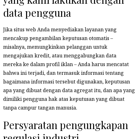
data pengguna
Jika situs web Anda menyediakan layanan yang
mencakup pengambilan keputusan otomatis –
misalnya, memungkinkan pelanggan untuk
mengajukan kredit, atau menggabungkan data
mereka ke dalam profil iklan – Anda harus mencatat
bahwa ini terjadi, dan termasuk informasi tentang
bagaimana informasi tersebut digunakan, keputusan
apa yang dibuat dengan data agregat itu, dan apa yang
dimiliki pengguna hak atas keputusan yang dibuat
tanpa campur tangan manusia.
Persyaratan pengungkapan
regulasi industri