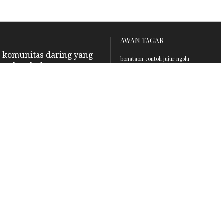
AWAN TAGAR
n komunitas daring yang
bonataon
contoh jujur ngolu
hankan hubungan antara
jabodetabek
au keturunan Sibarani.
jujur ng
pat menjalin hubungan
identitas dan warisan
nasional
si
sari matua
sibarani
nasampulu
silsilah marga si
sipaettua
sipartano3
tugu sibarani
warnasari