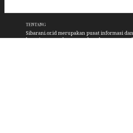
TENTANG
Sibarani.or.id merupakan pusat informasi da
bertujuan untuk menyatukan dan memperta
anggota keluarga yang berasal dari marga at
Melalui situs ini, anggota marga Sibarani da
erat, menggali akar budaya, serta merayakan 
nenek moyang kita.