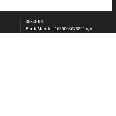
REKENING
Bank Mandiri 1660005678891 a/n
PARSADAAN SIBARANI
olu
laguboti
QRIS
barani
barani