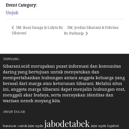
Event Category:
Unjuk
3M: Jordan Sibarani & Febrina
3M: Roni Sinaga & Lolyta Br.
Sibarani
Br. Parhusip
TENTANG
Sibarani.or.id merupakan pusat informasi dan komunitas
daring yang bertujuan untuk menyatukan dan
mempertahankan hubungan antara anggota keluarga yang
berasal dari marga atau keturunan Sibarani. Melalui situs
ini, anggota marga Sibarani dapat menjalin hubungan erat,
menggali akar budaya, serta merayakan identitas dan
warisan nenek moyang kita.
AWAN TAGAR
jabodetabek
bonataon
contoh jujur ngolu
jujur ngolu
laguboti