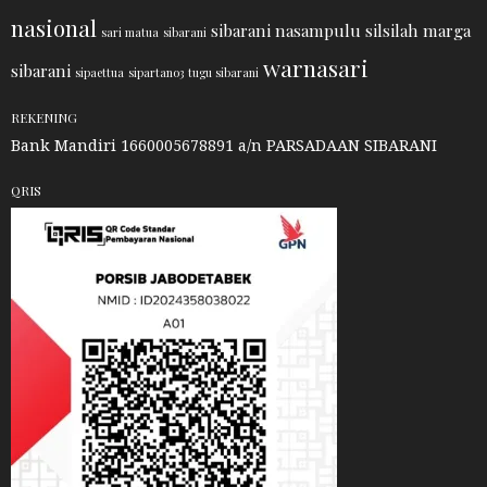
nasional
sibarani nasampulu
silsilah marga
sari matua
sibarani
warnasari
sibarani
sipaettua
sipartano3
tugu sibarani
REKENING
Bank Mandiri 1660005678891 a/n PARSADAAN SIBARANI
QRIS