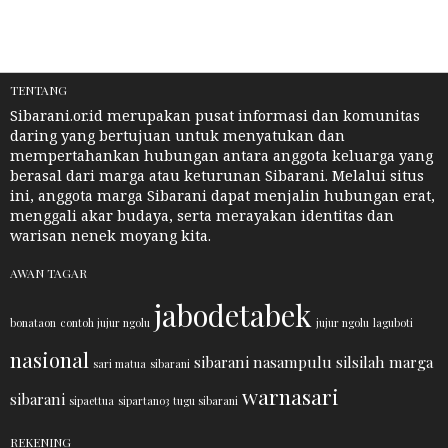
TENTANG
Sibarani.or.id merupakan pusat informasi dan komunitas
daring yang bertujuan untuk menyatukan dan
mempertahankan hubungan antara anggota keluarga yang
berasal dari marga atau keturunan Sibarani. Melalui situs
ini, anggota marga Sibarani dapat menjalin hubungan erat,
menggali akar budaya, serta merayakan identitas dan
warisan nenek moyang kita.
AWAN TAGAR
jabodetabek
bonataon
contoh jujur ngolu
jujur ngolu
laguboti
nasional
sibarani nasampulu
silsilah marga
sari matua
sibarani
warnasari
sibarani
sipaettua
sipartano3
tugu sibarani
REKENING