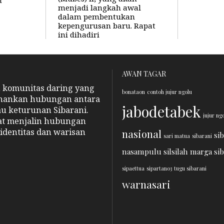
menjadi langkah awal
dalam pembentukan
kepengurusan baru. Rapat
ini dihadiri
AWAN TAGAR
n komunitas daring yang
bonataon
contoh jujur ngolu
hankan hubungan antara
jabodetabek
au keturunan Sibarani.
jujur ng
pat menjalin hubungan
identitas dan warisan
nasional
si
sari matua
sibarani
nasampulu
silsilah marga si
sipaettua
sipartano3
tugu sibarani
warnasari