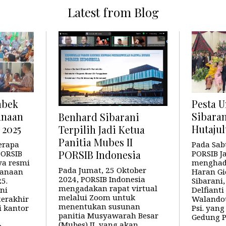
Latest from Blog
abek
Pesta 
anaan
Sibaran
Benhard Sibarani
 2025
Hutaju
Terpilih Jadi Ketua
Panitia Mubes II
erapa
Pada Sabt
 PORSIB
PORSIB J
PORSIB Indonesia
ya resmi
menghadi
Pada Jumat, 25 Oktober
sanaan
Haran Gi
2024, PORSIB Indonesia
5.
Sibarani, 
mengadakan rapat virtual
ni
Delfianti
melalui Zoom untuk
terakhir
Walandou
menentukan susunan
i kantor
Psi. yan
panitia Musyawarah Besar
Gedung 
(Mubes) II, yang akan
n