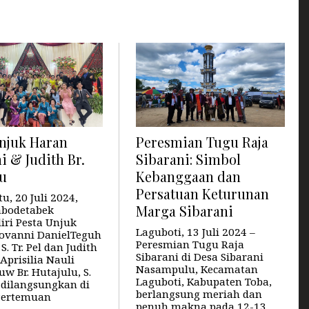
Unjuk Haran
Peresmian Tugu Raja
i & Judith Br.
Sibarani: Simbol
lu
Kebanggaan dan
Persatuan Keturunan
u, 20 Juli 2024,
Marga Sibarani
abodetabek
ri Pesta Unjuk
Laguboti, 13 Juli 2024 –
ovanni DanielTeguh
Peresmian Tugu Raja
S. Tr. Pel dan Judith
Sibarani di Desa Sibarani
 Aprisilia Nauli
Nasampulu, Kecamatan
w Br. Hutajulu, S.
Laguboti, Kabupaten Toba,
g dilangsungkan di
berlangsung meriah dan
Pertemuan
penuh makna pada 12-13