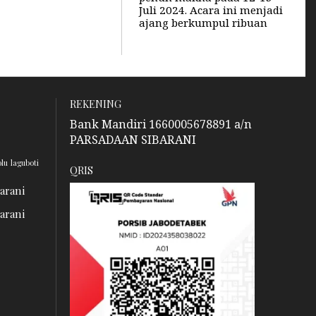
Juli 2024. Acara ini menjadi
ajang berkumpul ribuan
REKENING
Bank Mandiri 1660005678891 a/n
PARSADAAN SIBARANI
olu
laguboti
QRIS
barani
barani