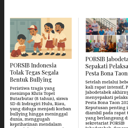
PORSIB Jabodet
PORSIB Indonesia
Sepakati Pelaks
Tolak Tegas Segala
Pesta Bona Taon
Bentuk Bullying
Setelah melalui beb
kali rapat intensif,
Peristiwa tragis yang
Jabodetabek akhirn
menimpa Khris Topel
menyepakati pelak
Butarbutar (8 tahun), siswa
Pesta Bona Taon 202
SD di Indragiri Hulu, Riau,
Keputusan penting i
yang diduga menjadi korban
diambil pada rapat 
bullying hingga meninggal
yang berlangsung d
dunia, menggugah
sekretariat PORSIB
keprihatinan mendalam
Jabodetabek, denga